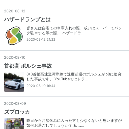
2020
-
08
-
12
ハザードランプとは
皆さんは自宅での車庫入れの際、或いはスーパーでバッ
ク駐車する等の際、 ハザードラ…
2020-08-12 21:22
2020
-
08
-
10
首都高 ポルシェ事故
8/3首都高速道湾岸線で速度超過のポルシェがbBに追突
した事故です。 YouTubeではドラ…
2020-08-10 16:44
2020
-
08
-
09
ズブロッカ
昨日からお盆休みに入った方も少なくないと思いますが
如何お過ごしでしょうか？ 私は…