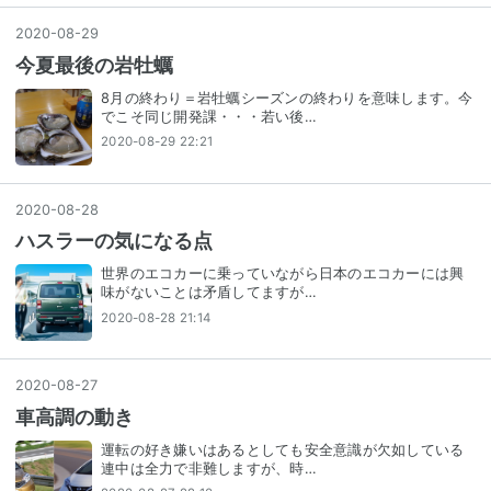
2020
-
08
-
29
今夏最後の岩牡蠣
8月の終わり＝岩牡蠣シーズンの終わりを意味します。今
でこそ同じ開発課・・・若い後…
2020-08-29 22:21
2020
-
08
-
28
ハスラーの気になる点
世界のエコカーに乗っていながら日本のエコカーには興
味がないことは矛盾してますが…
2020-08-28 21:14
2020
-
08
-
27
車高調の動き
運転の好き嫌いはあるとしても安全意識が欠如している
連中は全力で非難しますが、時…