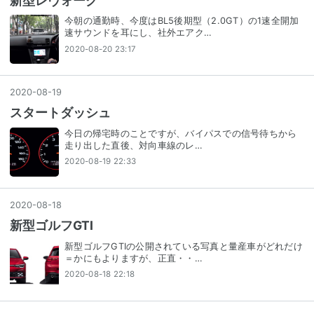
新型レヴォーグ
今朝の通勤時、今度はBL5後期型（2.0GT）の1速全開加
速サウンドを耳にし、社外エアク…
2020-08-20 23:17
2020
-
08
-
19
スタートダッシュ
今日の帰宅時のことですが、バイパスでの信号待ちから
走り出した直後、対向車線のレ…
2020-08-19 22:33
2020
-
08
-
18
新型ゴルフGTI
新型ゴルフGTIの公開されている写真と量産車がどれだけ
＝かにもよりますが、正直・・…
2020-08-18 22:18